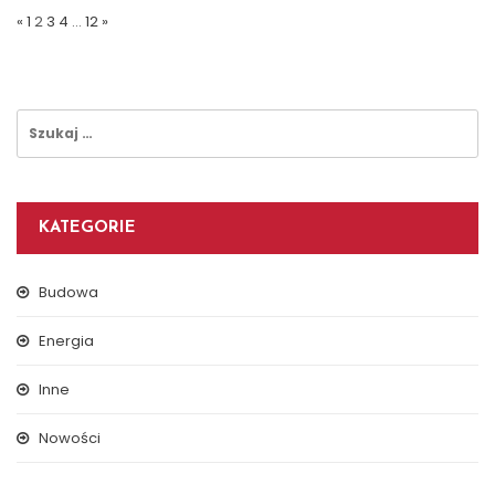
Wpisów
«
1
2
3
4
…
12
»
Szukaj:
KATEGORIE
Budowa
Energia
Inne
Nowości