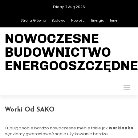
Friday, 7 Aug 2026
Strona Główna
Budowa
Nowości
Energia
Inne
NOWOCZESNE
BUDOWNICTWO
ENERGOOSZCZĘDNE
Togg
navig
Worki Od SAKO
Kupując sobie bardzo nowoczesne meble takie jak
worki sako
będziemy gwarantować sobie użytkowanie bardzo