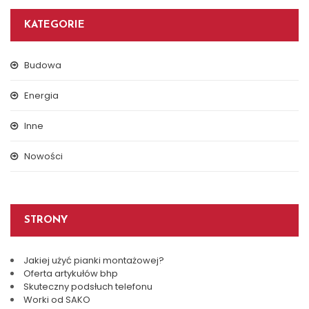
KATEGORIE
Budowa
Energia
Inne
Nowości
STRONY
Jakiej użyć pianki montażowej?
Oferta artykułów bhp
Skuteczny podsłuch telefonu
Worki od SAKO