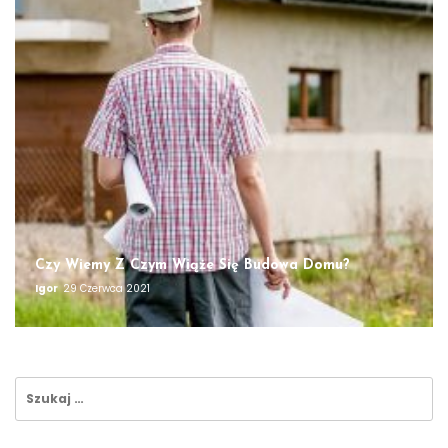
Czy Wiemy Z Czym Wiąże Się Budowa Domu?
Igor
29 Czerwca 2021
Szukaj: