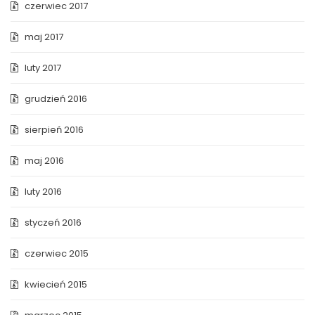
czerwiec 2017
maj 2017
luty 2017
grudzień 2016
sierpień 2016
maj 2016
luty 2016
styczeń 2016
czerwiec 2015
kwiecień 2015