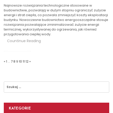
Najnowsze rozwiązania technologiczne stosowane w
budownictwie, pozwalają w dużym stopniu ograniczyć zużycie
energii i strat ciepła, co pozwala zmniejszyć koszty eksploatacji
budynku. Nowoczesne budownictwo energooszczędne stosuje
rozwiązania pozwalające zminimalizować zużycie energii
termicznej, wykorzystywanej do ogrzewania, jak również
przygotowania ciepłej wody.
Countinue Reading
Stronicowanie
Wpisów
«
1
…
7
8
9
10
11
12
»
Szukaj:
KATEGORIE