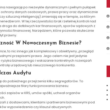
ina nawigację po niezwykle dynamicznym i pełnym pułapek
ce ochrony danych osobowych, prawa pracy oraz dynamicznie
czy sztuczną inteligencją) zmieniają się w tempie, za którym
edżerom. W tej rzeczywistości brak rzetelnej kontroli nad
 droga do dotkliwych kar finansowych, sporów sądowych z
łynności finansowej. Narzędziem, które pozwala skutecznie
yt prawny.
czność W Nowoczesnym Biznesie?
ence
, to nic innego jak kompleksowy i obiektywny „przegląd
tualnymi przepisami prawa. Jego celem nie jest jedynie
 ryzyka biznesowego i wskazanie konkretnych rozwiązań
ntrolę urzędową lub nieuczciwego konkurenta.
dczas Audytu
ę do pobieżnego przejrzenia kilku segregatorów. To
jważniejsze filary funkcjonowania biznesu:
ści zapisów w KRS, umów spółki, uchwał organów
ch.
zań z dostawcami, klientami i partnerami biznesowymi pod
nków wypowiedzenia czy klauzul abuzywnych.