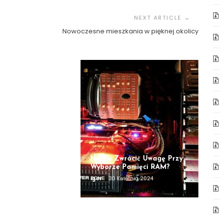
eźć Drogę Do
nej Równowagi
Nowoczesne mieszkania w pięknej okolicy
rwca 2024
Na Co Zwrócić Uwagę Przy
Wyborze Pamięci RAM?
Igor
30 Kwietnia 2024