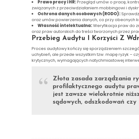
Prawo pracy i HR:
Przegląd umów o pracę, kontr
związanych z przeciwdziałaniem mobbingowi i dyskr
Ochrona danych osobowych (RODO):
Sprawdze
oraz umów powierzenia danych, co przy obecnych k
Własność intelektualna:
Weryfikacja praw do z
oraz praw autorskich do treści tworzonych przez pr
Przebieg Audytu I Korzyści Z Wd
Proces audytowy kończy się sporządzeniem szczegóło
uchybień, ale przede wszystkim tzw. mapę ryzyk – cz
krytycznych, wymagających natychmiastowej interwen
Złota zasada zarządzania ry
profilaktycznego audytu pr
jest zawsze wielokrotnie niż
sądowych, odszkodowań czy u