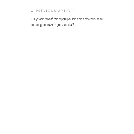
Nawigacja
Wpisu
Klucz Do Pięknego Uśmiechu
Jak Odnal
I Zdrowia Na Lata
Wewnętrz
Czy wapień znajduje zastosowanie w
energooszczędzaniu?
Igor
19 Czerwca 2024
Igor
8 Cze