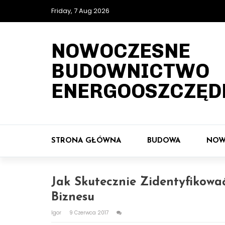
Friday, 7 Aug 2026
NOWOCZESNE
BUDOWNICTWO
ENERGOOSZCZĘD
STRONA GŁÓWNA
BUDOWA
NOW
Jak Skutecznie Zidentyfikowa
Biznesu
Igor
9 Czerwca 2017