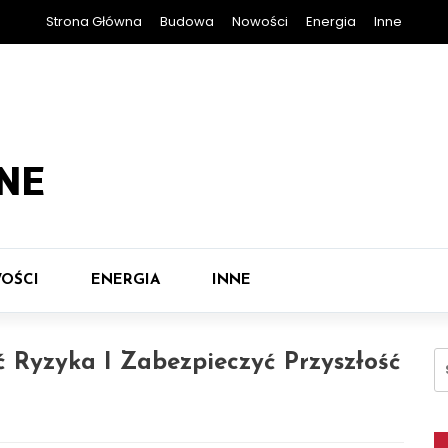
Strona Główna
Budowa
Nowości
Energia
Inne
NE
OŚCI
ENERGIA
INNE
Sz
ć Ryzyka I Zabezpieczyć Przyszłość