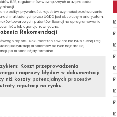
aktów B2B, regulaminów wewnętrznych oraz procedur
yminacji.
nie polityk prywatności, rejestrów czynności przetwarzania
arach nakładanych przez UODO jest absolutnym priorytetem.
naków towarowych, patentów, licencji na oprogramowanie
acowników lub agencje zewnętrzne.
rożenia Rekomendacji
wego raportu. Dokument ten zawiera nie tylko suchą listę
ytelną klasyfikację problemów od tych najbardziej
cji, po drobne błędy formalne.
zykiem:
Koszt przeprowadzenia
awnego i naprawy błędów w dokumentacji
szy niż koszty potencjalnych procesów
traty reputacji na rynku.