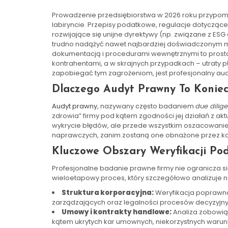
Prowadzenie przedsiębiorstwa w 2026 roku przypom
labiryncie. Przepisy podatkowe, regulacje dotyczą
rozwijające się unijne dyrektywy (np. związane z ESG 
trudno nadążyć nawet najbardziej doświadczonym men
dokumentacją i procedurami wewnętrznymi to prosta
kontrahentami, a w skrajnych przypadkach – utraty p
zapobiegać tym zagrożeniom, jest profesjonalny aud
Dlaczego Audyt Prawny To Konie
Audyt prawny
, nazywany często badaniem
due dilig
zdrowia” firmy pod kątem zgodności jej działań z ak
wykrycie błędów, ale przede wszystkim oszacowanie
naprawczych, zanim zostaną one obnażone przez ko
Kluczowe Obszary Weryfikacji Po
Profesjonalne badanie prawne firmy nie ogranicza si
wieloetapowy proces, który szczegółowo analizuje na
Struktura korporacyjna:
Weryfikacja poprawno
zarządzających oraz legalności procesów decyzyjny
Umowy i kontrakty handlowe:
Analiza zobowią
kątem ukrytych kar umownych, niekorzystnych waru